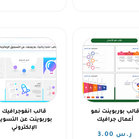
الب بوربوينت نمو
قالب انفوجرافيك
أعمال جرافيك
بوربوينت عن التسوي
الإلكتروني
ر.س
3.00