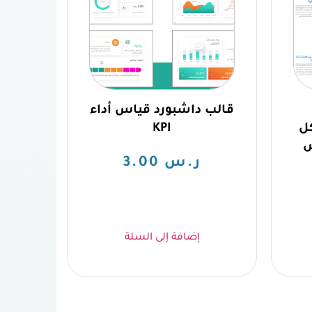
قالب داشبورد قياس أداء
ل
KPI
س
ر.س
3.00
إضافة إلى السلة