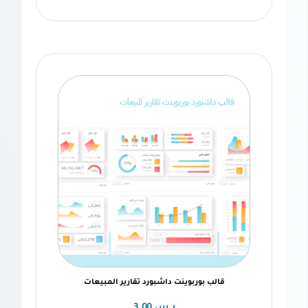
لب بوربوينت داشبورد تقارير المبيعات
ر.س
3.00