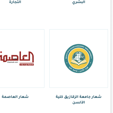
التجارة
ر.س
1.00
عار العاصمة
ر.س
1.00