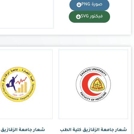
امعة الزقازيق كلية