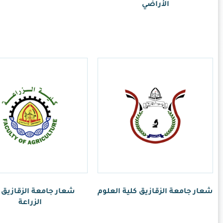
ر.س
1.00
امعة الزقازيق كلية
الزراعة
ر.س
1.00