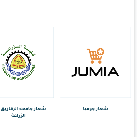
ر.س
1.00
امعة الزقازيق كلية
الزراعة
ر.س
1.00