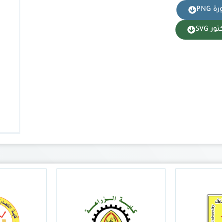
 PNG
ر SVG