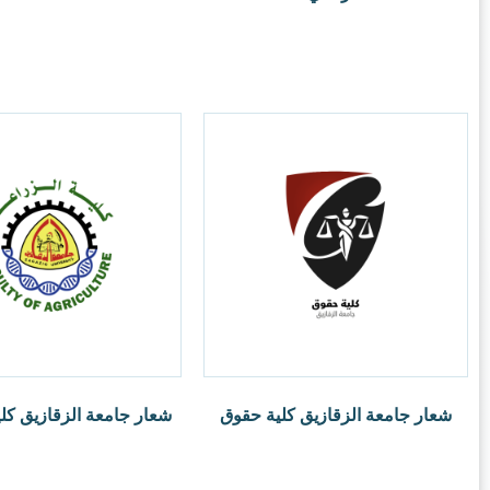
ر.س
1.00
 الزقازيق كلية الزراعة
ر.س
1.00