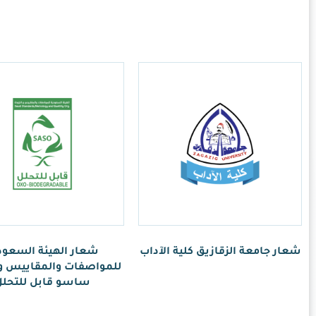
ر.س
1.00
 الهيئة السعودية
ت والمقاييس والجودة
سو قابل للتحلل
ر.س
1.00