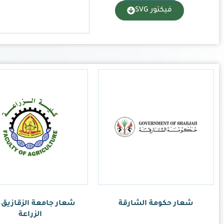
امعة الزقازيق كلية
الزراعة