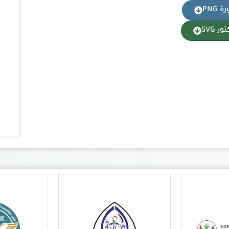
 PNG
ر SVG