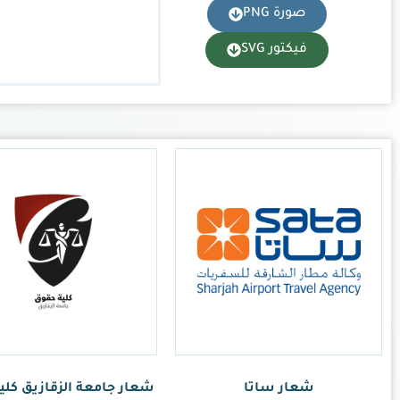
عة الزقازيق كلية حقوق