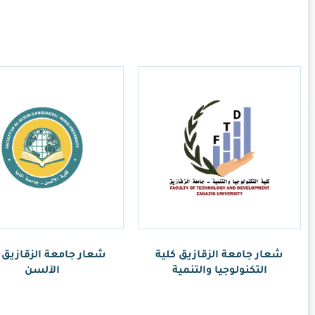
ر.س
1.00
امعة الزقازيق كلية
الآلسن
ر.س
1.00