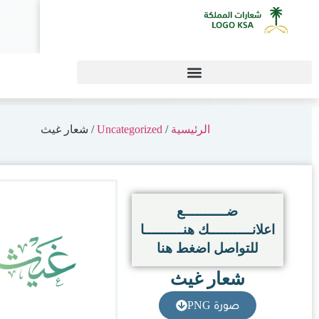
0
 غيث