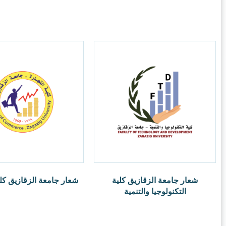
ر.س
1.00
ة الزقازيق كلية التجارة
ر.س
1.00