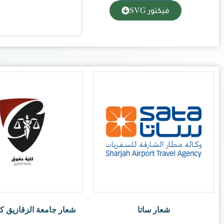
عة الزقازيق كلية حقوق