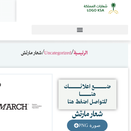
0
 مارتش