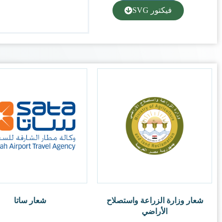
شعار ساتا
ر.س
1.00