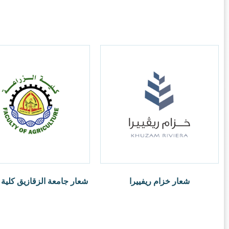
ة الزقازيق كلية الزراعة
ر.س
1.00