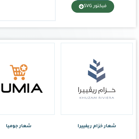
شعار جوميا
ر.س
1.00