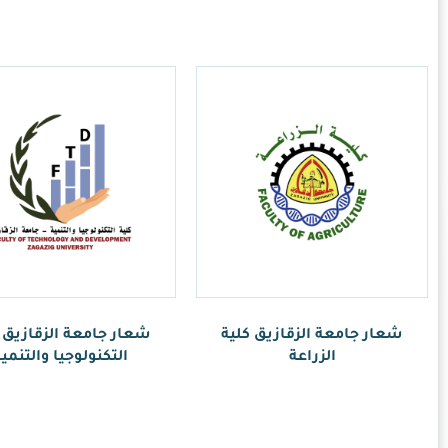
امعة الزقازيق كلية
كنولوجيا والتنمية
ر.س
1.00