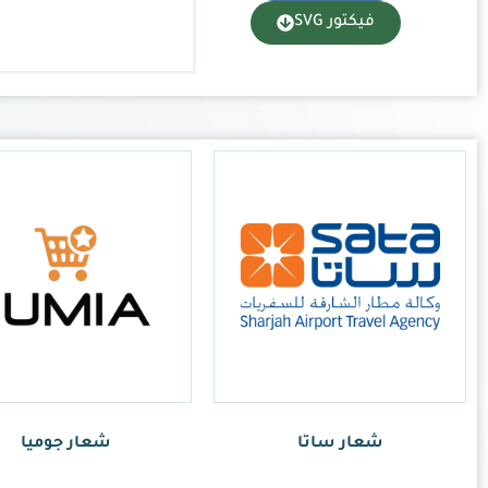
شعار جوميا
ر.س
1.00