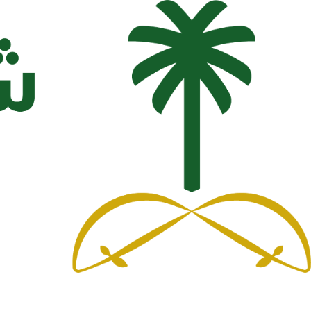
Ski
t
conten