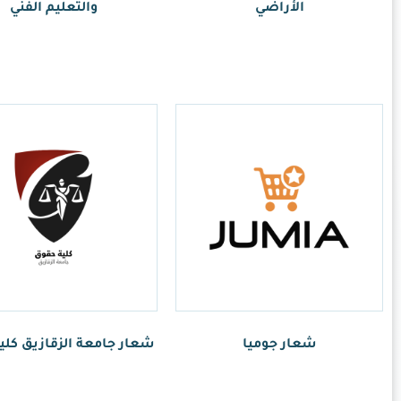
والتعليم الفني
ر.س
1.00
عة الزقازيق كلية حقوق
ر.س
1.00